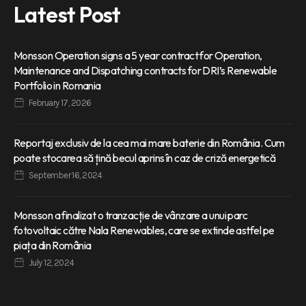
Latest Post
Monsson Operation signs a 5 year contract for Operation,
Maintenance and Dispatching contracts for DRI’s Renewable
Portfolio in Romania
February 17, 2026
Reportaj exclusiv de la cea mai mare baterie din România. Cum
poate stocarea să țină becul aprins în caz de criză energetică
September 16, 2024
Monsson a finalizat o tranzacție de vânzare a unui parc
fotovoltaic către Nala Renewables, care se extinde astfel pe
piața din România
July 12, 2024