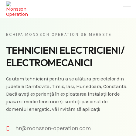
Open
ECHIPA MONSSON OPERATION SE MARESTE!
TEHNICIENI ELECTRICIENI/
ELECTROMECANICI
Cautam tehnicieni pentru a se alătura proiectelor din
judetele Dambovita, Timis, Iasi, Hunedoara, Constanta.
Dacă aveți experiență în exploatarea instalațiilor de
joasa si medie tensiune și sunteți pasionat de
domeniul energetic, vă invităm să aplicați!
hr@monsson-operation.com